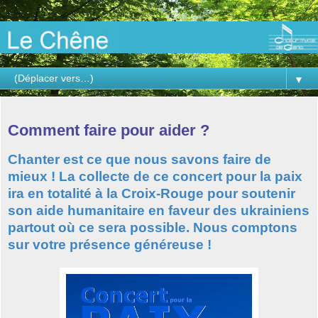
▼
lundi 28 mars 2022
Comment faire pour aider ?
Chanter est ce que nous savons faire de
mieux ! La collecte de ce concert pour la paix
ira en totalité à la Croix-Rouge pour soutenir
son aide humanitaire en faveur des ukrainiens
partout où ce sera possible. Nous comptons
sur votre présence généreuse !