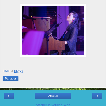
CMG
à
06:58
Partager
‹
›
Accueil
Afficher la version Web