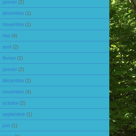
janvier
(2)
décembre
(1)
novembre
(1)
mai
(4)
avril
(2)
février
(2)
janvier
(2)
décembre
(1)
novembre
(4)
octobre
(2)
septembre
(1)
juin
(1)