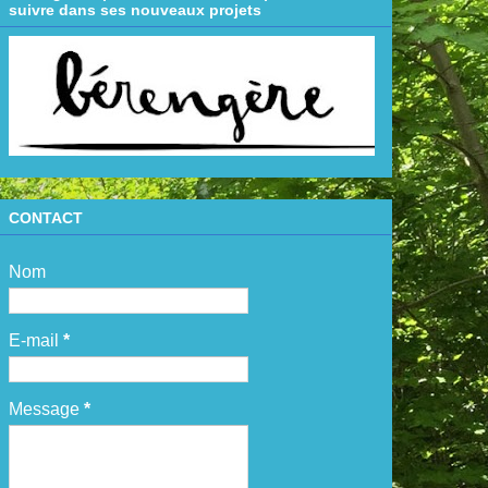
suivre dans ses nouveaux projets
CONTACT
Nom
E-mail
*
Message
*