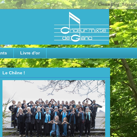
nts
Livre d'or
Le Chêne !