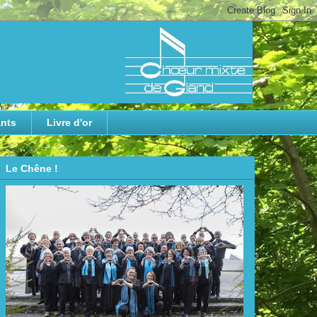
nts
Livre d'or
Le Chêne !