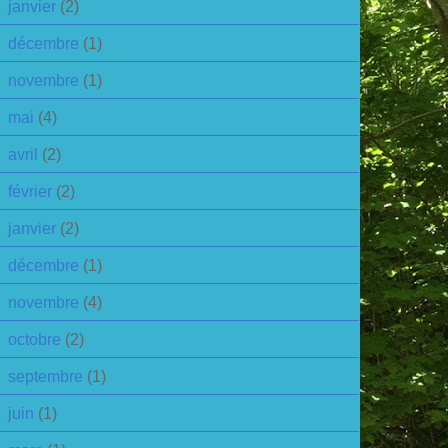
janvier
(2)
décembre
(1)
novembre
(1)
mai
(4)
avril
(2)
février
(2)
janvier
(2)
décembre
(1)
novembre
(4)
octobre
(2)
septembre
(1)
juin
(1)