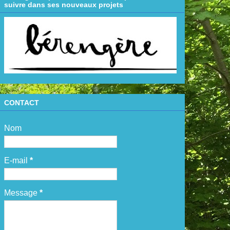
suivre dans ses nouveaux projets
CONTACT
Nom
E-mail
*
Message
*