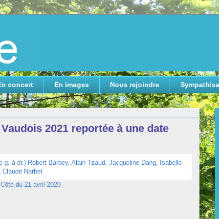
En concert
En images
Nous rejoindre
Sympathisa
 Vaudois 2021 reportée à une date
 Côte du 21 avril 2020