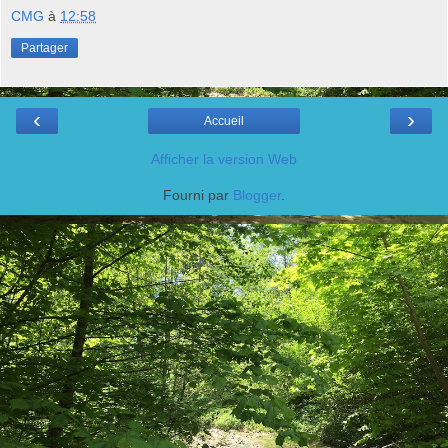
CMG
à
12:58
Partager
‹
›
Accueil
Afficher la version Web
Fourni par
Blogger
.