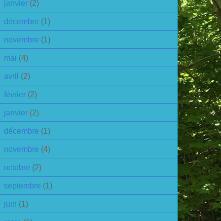
janvier
(2)
décembre
(1)
novembre
(1)
mai
(4)
avril
(2)
février
(2)
janvier
(2)
décembre
(1)
novembre
(4)
octobre
(2)
septembre
(1)
juin
(1)