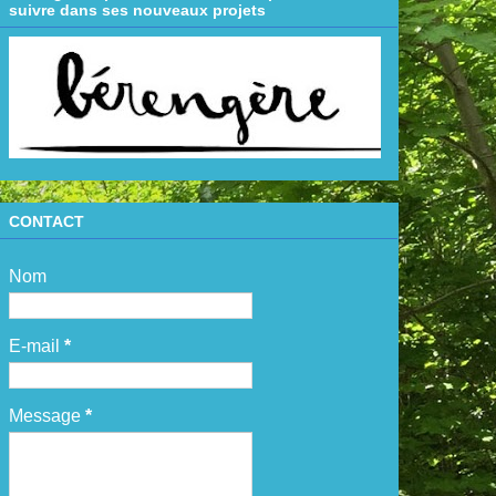
suivre dans ses nouveaux projets
CONTACT
Nom
E-mail
*
Message
*