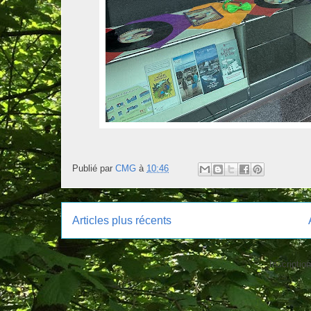
Publié par
CMG
à
10:46
Articles plus récents
Inscription