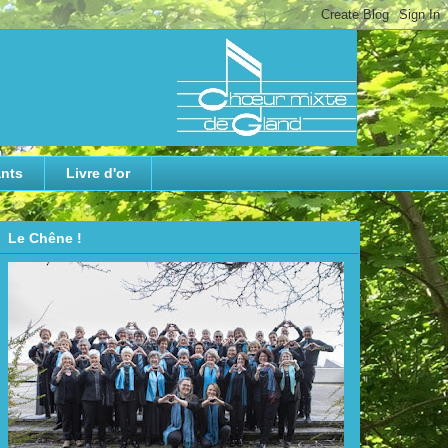
nts
Livre d'or
Le Chêne !