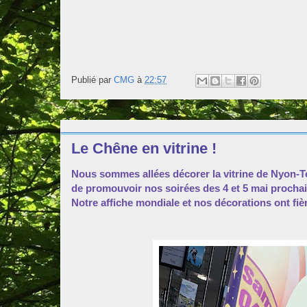
Publié par
CMG
à
22:57
lundi 22 avril 2024
Le Chêne en vitrine !
Nous sommes allées décorer la vitrine de Nyon-Tou
de promouvoir nos soirées des 4 et 5 mai prochai
Notre affiche mondiale et nos décorations ont fière