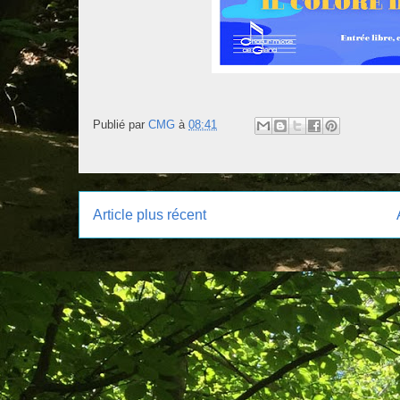
Publié par
CMG
à
08:41
Article plus récent