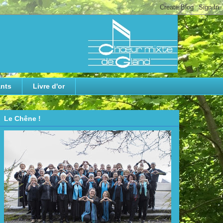
nts
Livre d'or
Le Chêne !