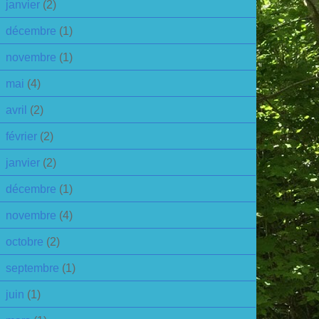
janvier
(2)
décembre
(1)
novembre
(1)
mai
(4)
avril
(2)
février
(2)
janvier
(2)
décembre
(1)
novembre
(4)
octobre
(2)
septembre
(1)
juin
(1)