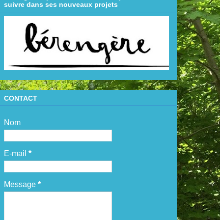
suivre dans ses nouveaux projets
CONTACT
Nom
E-mail
*
Message
*