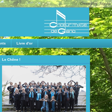
nts
Livre d'or
Le Chêne !