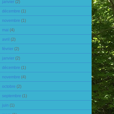
janvier
(2)
décembre
(1)
novembre
(1)
mai
(4)
avril
(2)
février
(2)
janvier
(2)
décembre
(1)
novembre
(4)
octobre
(2)
septembre
(1)
juin
(1)