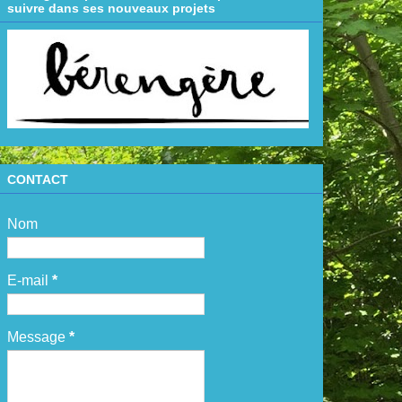
suivre dans ses nouveaux projets
CONTACT
Nom
E-mail
*
Message
*