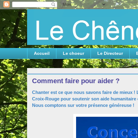
Accueil
Le choeur
Le Directeur
lundi 28 mars 2022
Comment faire pour aider ?
Chanter est ce que nous savons faire de mieux ! La 
Croix-Rouge pour soutenir son aide humanitaire e
Nous comptons sur votre présence généreuse !