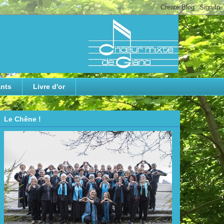
nts
Livre d'or
Le Chêne !