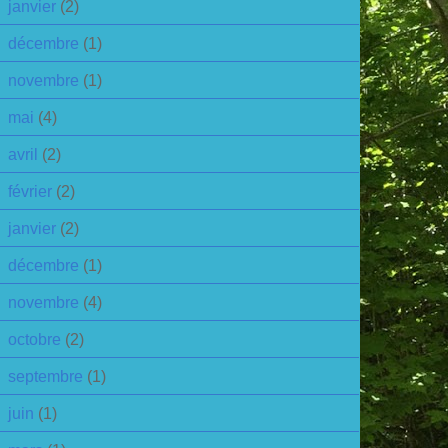
janvier
(2)
décembre
(1)
novembre
(1)
mai
(4)
avril
(2)
février
(2)
janvier
(2)
décembre
(1)
novembre
(4)
octobre
(2)
septembre
(1)
juin
(1)