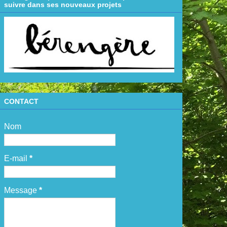
suivre dans ses nouveaux projets
CONTACT
Nom
E-mail
*
Message
*