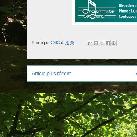
Publié par
CMG
à
06:48
Article plus récent